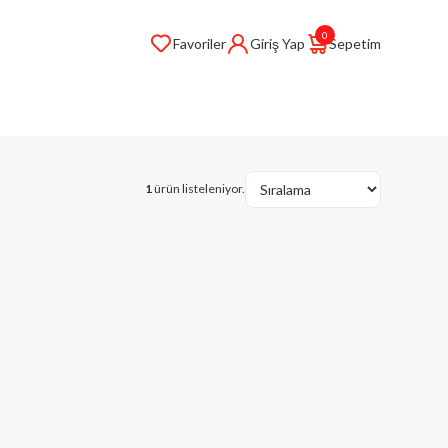
0
Favoriler
Giriş Yap
Sepetim
1
ürün listeleniyor.