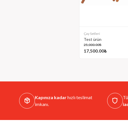
Çay Setleri
Test ürün
25,000.00₺
17,500.00₺
Kapınıza kadar
hızlı teslimat
Tü
imkanı.
ia