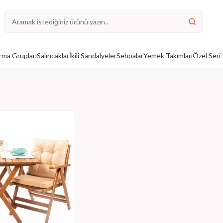
ma Grupları
Salıncaklar
İkili Sandalyeler
Sehpalar
Yemek Takımları
Özel Seri