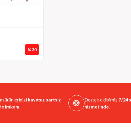
% 30
m ürünlerinizi
kayıtsız şartsız
Destek ekibimiz
7/24 s
de imkanı.
hizmetinde.