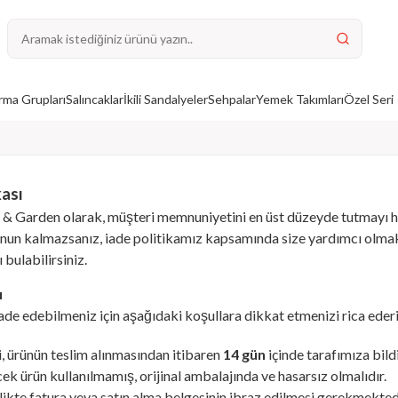
ma Grupları
Salıncaklar
İkili Sandalyeler
Sehpalar
Yemek Takımları
Özel Seri
kası
& Garden olarak, müşteri memnuniyetini en üst düzeyde tutmayı hed
un kalmazsanız, iade politikamız kapsamında size yardımcı olmakt
ı bulabilirsiniz.
ı
iade edebilmeniz için aşağıdaki koşullara dikkat etmenizi rica ederi
i, ürünün teslim alınmasından itibaren
14 gün
içinde tarafımıza bildi
cek ürün kullanılmamış, orijinal ambalajında ve hasarsız olmalıdır.
likte fatura veya satın alma belgesinin ibraz edilmesi gerekmekted