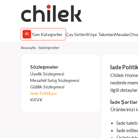
Tüm Kategoriler
Çay Setleri
Köşe Takımları
Masalar
Otur
Anasayfa
Sözleşmeler
Sözleşmeler
İade Politi
Üyelik Sözleşmesi
Chilek Home 
Mesafeli Satış Sözleşmesi
nedenle memn
Gizlilik Sözleşmesi
ilgili detaylar
İade Politikası
KKVK
İade Şartlar
Ürünlerinizi 
İade taleb
İade edile
Ürünle bir