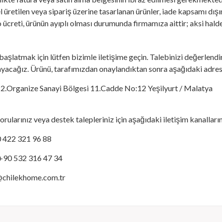
l üretilen veya sipariş üzerine tasarlanan ürünler, iade kapsamı dışı
 ücreti, ürünün ayıplı olması durumunda firmamıza aittir; aksi halde 
 başlatmak için lütfen bizimle iletişime geçin. Talebinizi değerlendir
layacağız. Ürünü, tarafımızdan onaylandıktan sonra aşağıdaki adres
2.Organize Sanayi Bölgesi 11.Cadde No:12 Yeşilyurt / Malatya
i sorularınız veya destek talepleriniz için aşağıdaki iletişim kanalları
 422 321 96 88
+90 532 316 47 34
@chilekhome.com.tr