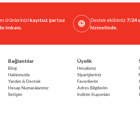
m ürünlerinizi
kayıtsız şartsız
Destek ekibimiz
7/24 s
de imkanı.
hizmetinde.
Bağlantılar
Üyelik
Blog
Hesabınız
Hakkımızda
Siparişleriniz
Yardım & Destek
Favorilerim
Hesap Numaralarımız
Adres Bilgilerim
İletişim
İndirim Kuponları