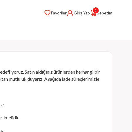
0
Favoriler
Giriş Yap
Sepetim
efliyoruz. Satın aldığınız ürünlerden herhangi bir
an mutluluk duyarız. Aşağıda iade süreçlerimizle
z:
rilmelidir.
ir.