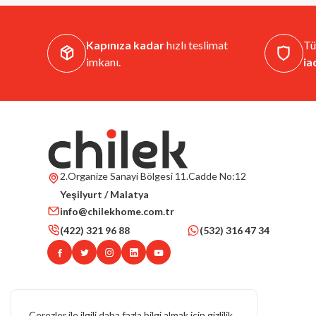
Kapınıza kadar
hızlı teslimat
Tü
imkanı.
ia
2.Organize Sanayi Bölgesi 11.Cadde No:12
Yeşilyurt / Malatya
info@chilekhome.com.tr
(422) 321 96 88
(532) 316 47 34
Çerezler ile ilgili daha fazla bilgi almak için
gizlilik