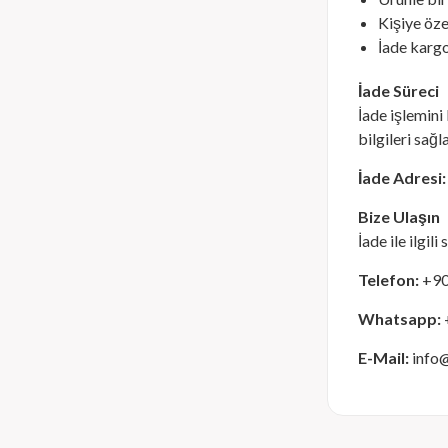
Kişiye öze
İade kargo
İade Süreci
İade işlemini
bilgileri sağ
İade Adresi:
Bize Ulaşın
İade ile ilgil
Telefon:
+90
Whatsapp:
E-Mail:
info